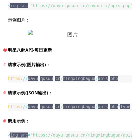
<
img src
=
"https://dayu.qqsuu.cn/moyurili/apis.php"
>
示例图片：
明星八卦API-每日更新
请求示例(图片输出)：
https
:
/
/
dayu
.
qqsuu
.
cn
/
mingxingbagua
/
apis
.
php
请求示例(JSON输出)：
https
:
/
/
dayu
.
qqsuu
.
cn
/
mingxingbagua
/
apis
.
php
?
type
=
js
调用示例：
<
img src
=
"https://dayu.qqsuu.cn/mingxingbagua/apis.p