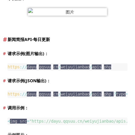
新闻简报API-每日更新
请求示例(图片输出)：
https
:
/
/
dayu
.
qqsuu
.
cn
/
weiyujianbao
/
apis
.
php
请求示例(JSON输出)：
https
:
/
/
dayu
.
qqsuu
.
cn
/
weiyujianbao
/
apis
.
php 
?
type
=
js
调用示例：
<
img src
=
"https://dayu.qqsuu.cn/weiyujianbao/apis.ph
示例图片：