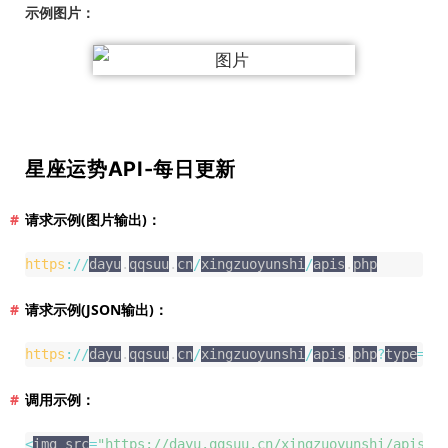
示例图片：
星座运势API-每日更新
请求示例(图片输出)：
https
:
/
/
dayu
.
qqsuu
.
cn
/
xingzuoyunshi
/
apis
.
php
请求示例(JSON输出)：
https
:
/
/
dayu
.
qqsuu
.
cn
/
xingzuoyunshi
/
apis
.
php
?
type
=
js
调用示例：
<
img src
=
"https://dayu.qqsuu.cn/xingzuoyunshi/apis.p