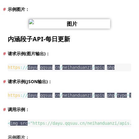
示例图片：
内涵段子API-每日更新
请求示例(图片输出)：
https
:
/
/
dayu
.
qqsuu
.
cn
/
neihanduanzi
/
apis
.
php
请求示例(JSON输出)：
https
:
/
/
dayu
.
qqsuu
.
cn
/
neihanduanzi
/
apis
.
php
?
type
=
jso
调用示例：
<
img src
=
"https://dayu.qqsuu.cn/neihanduanzi/apis.ph
示例图片：