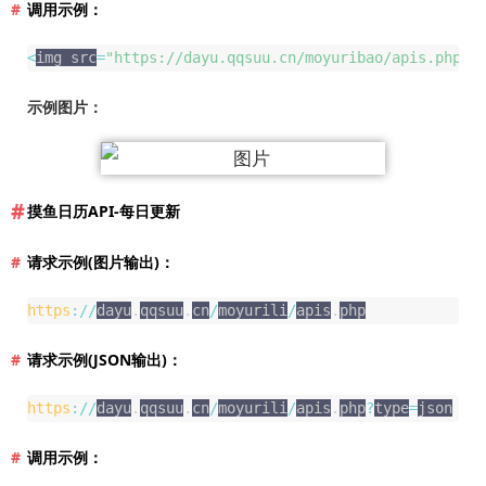
调用示例：
<
img src
=
"https://dayu.qqsuu.cn/moyuribao/apis.php"
>
示例图片：
摸鱼日历API-每日更新
请求示例(图片输出)：
https
:
/
/
dayu
.
qqsuu
.
cn
/
moyurili
/
apis
.
php
请求示例(JSON输出)：
https
:
/
/
dayu
.
qqsuu
.
cn
/
moyurili
/
apis
.
php
?
type
=
json
调用示例：