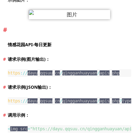
情感花园API-每日更新
请求示例(图片输出)：
https
:
/
/
dayu
.
qqsuu
.
cn
/
qingganhuayuan
/
apis
.
php
请求示例(JSON输出)：
https
:
/
/
dayu
.
qqsuu
.
cn
/
qingganhuayuan
/
apis
.
php
?
type
=
j
调用示例：
<
img src
=
"https://dayu.qqsuu.cn/qingganhuayuan/apis.