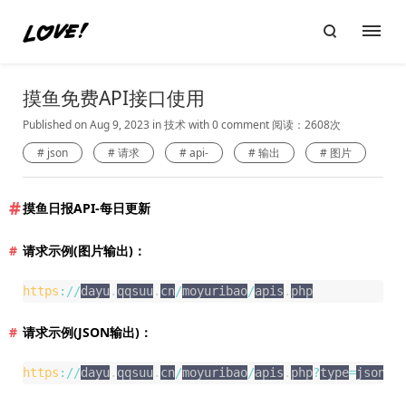
摸鱼免费API接口使用
Published on Aug 9, 2023
in
技术
with
0 comment
阅读：2608次
json
请求
api-
输出
图片
摸鱼日报API-每日更新
请求示例(图片输出)：
https
:
/
/
dayu
.
qqsuu
.
cn
/
moyuribao
/
apis
.
php
请求示例(JSON输出)：
https
:
/
/
dayu
.
qqsuu
.
cn
/
moyuribao
/
apis
.
php
?
type
=
json